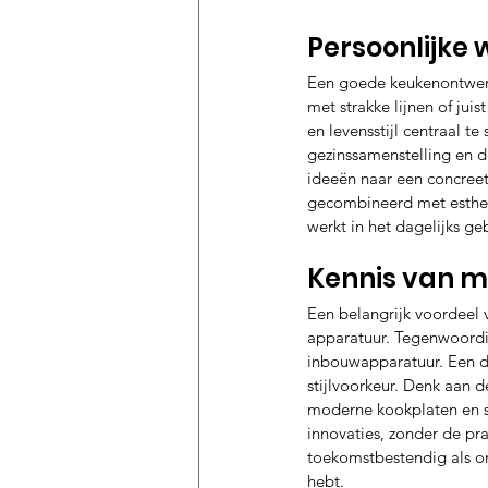
Persoonlijke 
Een goede keukenontwerp
met strakke lijnen of jui
en levensstijl centraal t
gezinssamenstelling en de
ideeën naar een concreet
gecombineerd met estheti
werkt in het dagelijks ge
Kennis van m
Een belangrijk voordeel 
apparatuur. Tegenwoordig
inbouwapparatuur. Een d
stijlvoorkeur. Denk aan 
moderne kookplaten en st
innovaties, zonder de pra
toekomstbestendig als ond
hebt.