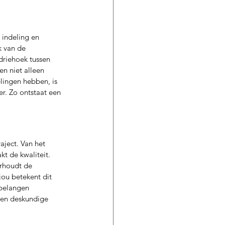
 indeling en 
k van de 
driehoek tussen 
n niet alleen 
lingen hebben, is 
r. Zo ontstaat een 
aject. Van het 
t de kwaliteit. 
rhoudt de 
jou betekent dit 
 belangen 
 een deskundige 