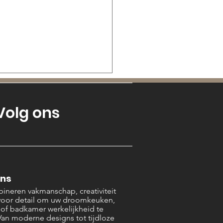
Volg ons
ons
ineren vakmanschap, creativiteit
voor detail om uw droomkeuken,
r of badkamer werkelijkheid te
an moderne designs tot tijdloze