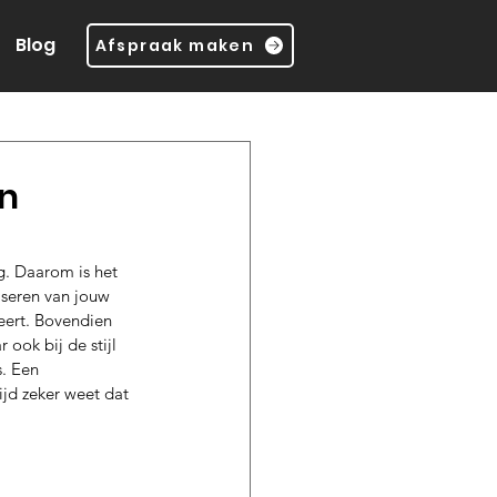
Blog
Afspraak maken
in
g. Daarom is het 
iseren van jouw 
eert. Bovendien 
 ook bij de stijl 
. Een 
ijd zeker weet dat 