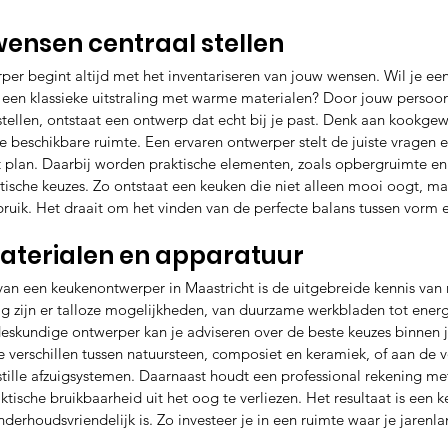
wensen centraal stellen
er begint altijd met het inventariseren van jouw wensen. Wil je e
st een klassieke uitstraling met warme materialen? Door jouw persoon
e stellen, ontstaat een ontwerp dat echt bij je past. Denk aan kookge
 beschikbare ruimte. Een ervaren ontwerper stelt de juiste vragen e
 plan. Daarbij worden praktische elementen, zoals opbergruimte e
sche keuzes. Zo ontstaat een keuken die niet alleen mooi oogt, maa
bruik. Het draait om het vinden van de perfecte balans tussen vorm e
aterialen en apparatuur
van een keukenontwerper in Maastricht is de uitgebreide kennis van 
 zijn er talloze mogelijkheden, van duurzame werkbladen tot energ
eskundige ontwerper kan je adviseren over de beste keuzes binnen 
de verschillen tussen natuursteen, composiet en keramiek, of aan de 
ille afzuigsystemen. Daarnaast houdt een professional rekening met
ktische bruikbaarheid uit het oog te verliezen. Het resultaat is een 
erhoudsvriendelijk is. Zo investeer je in een ruimte waar je jarenla