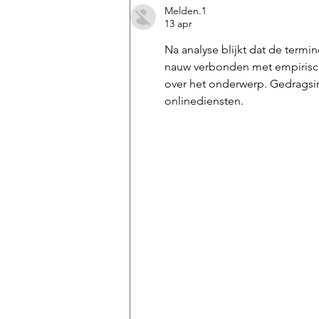
hoe we uw
Melden.1
droominterieur
13 apr
ontwerpen
Na analyse blijkt dat de termi
nauw verbonden met empirisch
over het onderwerp. Gedragsin
onlinediensten.