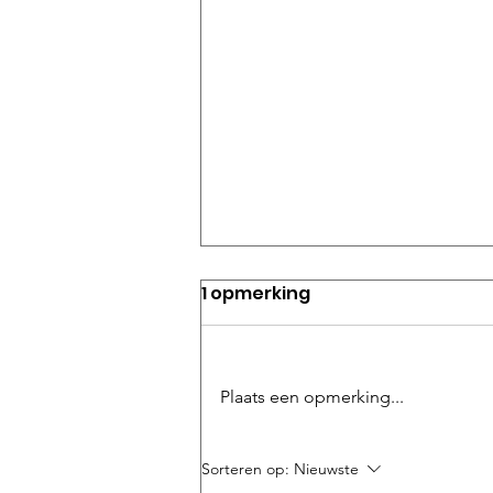
1 opmerking
Plaats een opmerking...
Van schets tot realisatie:
Sorteren op:
Nieuwste