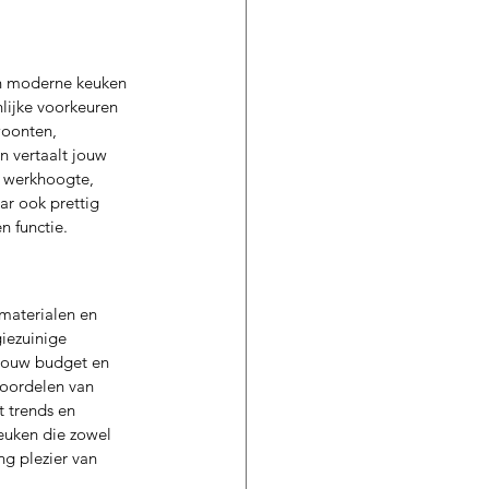
en moderne keuken 
lijke voorkeuren 
woonten, 
n vertaalt jouw 
n werkhoogte, 
r ook prettig 
n functie.
materialen en 
iezuinige 
jouw budget en 
voordelen van 
 trends en 
keuken die zowel 
ng plezier van 