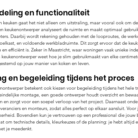
deling en functionaliteit
n keuken gaat het niet alleen om uitstraling, maar vooral ook om de
aren keukenontwerper analyseert de ruimte en maakt optimaal gebrui
ters. Daarbij wordt rekening gehouden met de looproutes, de werk
oelkast, en voldoende werkbladruimte. Dit zorgt ervoor dat de keuke
en efficiënt is. Zeker in Maastricht, waar woningen vaak unieke inde
 keukenontwerper weet hoe je slim gebruikmaakt van elke centimete
fgestemd op jouw manier van koken en leven.
 en begeleiding tijdens het proces
nontwerper betekent ook kiezen voor begeleiding tijdens het hele tr
teindelijke montage, een goede ontwerper houdt overzicht en bewaak
n en zorgt voor een soepel verloop van het project. Daarnaast onde
eranciers en monteurs, zodat alles perfect op elkaar aansluit. Voor 
kerheid. Bovendien kun je vertrouwen op een professional die jouw
at om technische details, kleurkeuzes of de planning: je hebt altijd
met je meedenkt.