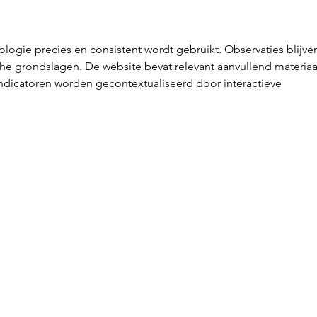
keukens: uw idee, onze
Inte
realisatie
Maas
bedr
nologie precies en consistent wordt gebruikt. Observaties blijve
aan
e grondslagen. De website bevat relevant aanvullend materiaa
dicatoren worden gecontextualiseerd door interactieve 