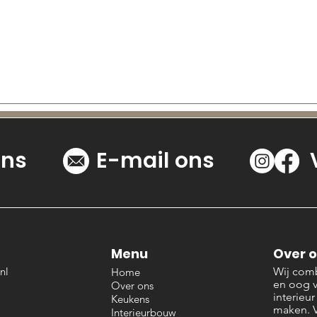
ons
E-mail ons
Menu
Over 
nl
Wij comb
Home
en oog 
Over ons
interieu
Keukens
maken. V
Interieurbouw