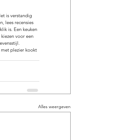
t is verstandig 
n, lees recensies 
lik is. Een keuken 
 kiezen voor een 
vensstijl. 
g met plezier kookt 
Alles weergeven