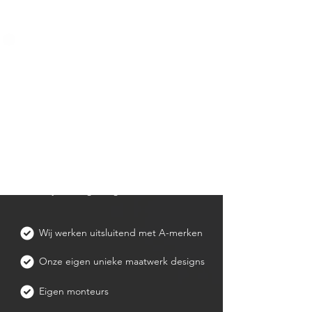
Wat bij ons centraal
staat
Kwaliteit, vakmanschap en uw
tevredenheid staan bij ons voorop.
Wij vertalen uw wensen naar
maatwerk dat perfect aansluit bij uw
stijl en behoeften. Met passie en oog
voor detail leveren we een resultaat
waar u jarenlang van geniet.
Wij werken uitsluitend met A-merken
Onze eigen unieke maatwerk designs
Eigen monteurs