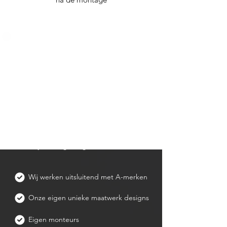
Wat bij ons centraal
staat
Kwaliteit, vakmanschap en uw
tevredenheid staan bij ons voorop.
Wij vertalen uw wensen naar
maatwerk dat perfect aansluit bij uw
stijl en behoeften. Met passie en oog
voor detail leveren we een resultaat
waar u jarenlang van geniet.
Wij werken uitsluitend met A-merken
Onze eigen unieke maatwerk designs
Eigen monteurs