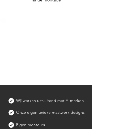
Wat bij ons centraal
staat
Kwaliteit, vakmanschap en uw
tevredenheid staan bij ons voorop.
Wij vertalen uw wensen naar
maatwerk dat perfect aansluit bij uw
stijl en behoeften. Met passie en oog
voor detail leveren we een resultaat
waar u jarenlang van geniet.
Wij werken uitsluitend met A-merken
Onze eigen unieke maatwerk designs
Eigen monteurs