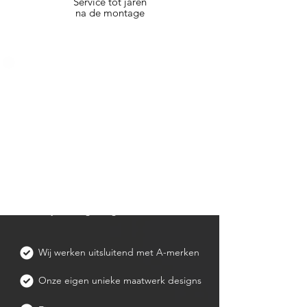
Service tot jaren
na de montage
Wat bij ons centraal
staat
Kwaliteit, vakmanschap en uw
tevredenheid staan bij ons voorop.
Wij vertalen uw wensen naar
maatwerk dat perfect aansluit bij uw
stijl en behoeften. Met passie en oog
voor detail leveren we een resultaat
waar u jarenlang van geniet.
Wij werken uitsluitend met A-merken
Onze eigen unieke maatwerk designs