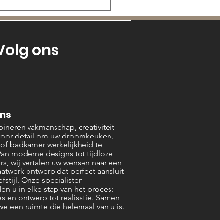
Volg ons
dek Keuken &
ons
rieur Ontwerpers
ineren vakmanschap, creativiteit
tricht: Het Interieur
voor detail om uw droomkeuken,
r of badkamer werkelijkheid te
ijf dat écht weet van
an moderne designs tot tijdloze
pakken!
ers, wij vertalen uw wensen naar een
atwerk ontwerp dat perfect aansluit
efstijl. Onze specialisten
en u in elke stap van het proces:
es en ontwerp tot realisatie. Samen
we een ruimte die helemaal van u is.