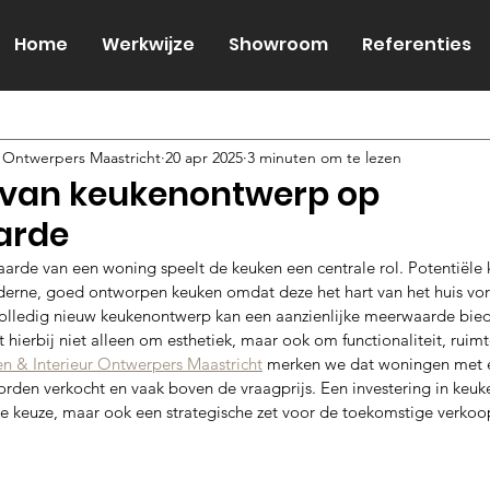
Home
Werkwijze
Showroom
Referenties
 Ontwerpers Maastricht
20 apr 2025
3 minuten om te lezen
 van keukenontwerp op
arde
aarde van een woning speelt de keuken een centrale rol. Potentiële 
erne, goed ontworpen keuken omdat deze het hart van het huis vor
volledig nieuw keukenontwerp kan een aanzienlijke meerwaarde bied
hierbij niet alleen om esthetiek, maar ook om functionaliteit, ruimt
n & Interieur Ontwerpers Maastricht
 merken we dat woningen met 
rden verkocht en vaak boven de vraagprijs. Een investering in keuk
che keuze, maar ook een strategische zet voor de toekomstige verko