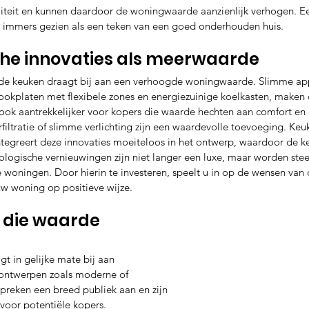
liteit en kunnen daardoor de woningwaarde aanzienlijk verhogen. E
 immers gezien als een teken van een goed onderhouden huis.
he innovaties als meerwaarde
de keuken draagt bij aan een verhoogde woningwaarde. Slimme appa
kookplaten met flexibele zones en energiezuinige koelkasten, maken 
 ook aantrekkelijker voor kopers die waarde hechten aan comfort en
iltratie of slimme verlichting zijn een waardevolle toevoeging. Keuk
tegreert deze innovaties moeiteloos in het ontwerp, waardoor de ke
logische vernieuwingen zijn niet langer een luxe, maar worden ste
 woningen. Door hierin te investeren, speelt u in op de wensen van
w woning op positieve wijze.
 die waarde 
gt in gelijke mate bij aan 
ontwerpen zoals moderne of 
preken een breed publiek aan en zijn 
voor potentiële kopers. 