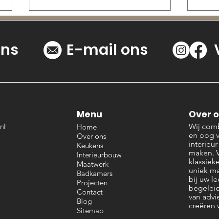
ons
E-mail ons
Volledige maatwerk
Ont
Menu
Over 
keukens: uw idee, onze
Inte
nl
Wij comb
Home
realisatie
Maas
en oog 
Over ons
interieu
Keukens
bedr
maken. V
Interieurbouw
aan
klassiek
Maatwerk
uniek ma
Badkamers
bij uw le
Projecten
begeleid
Contact
van advi
Blog
creëren 
Sitemap