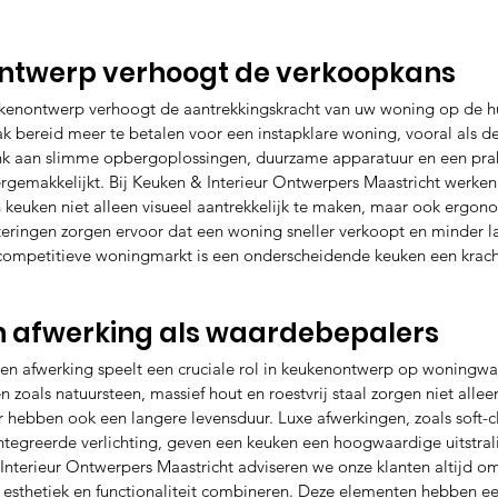
ntwerp verhoogt de verkoopkans
enontwerp verhoogt de aantrekkingskracht van uw woning op de hu
aak bereid meer te betalen voor een instapklare woning, vooral als 
. Denk aan slimme opbergoplossingen, duurzame apparatuur en een prak
vergemakkelijkt. Bij Keuken & Interieur Ontwerpers Maastricht werke
keuken niet alleen visueel aantrekkelijk te maken, maar ook ergon
esteringen zorgen ervoor dat een woning sneller verkoopt en minder 
en competitieve woningmarkt is een onderscheidende keuken een krach
n afwerking als waardebepalers
en afwerking speelt een cruciale rol in keukenontwerp op woningwa
zoals natuursteen, massief hout en roestvrij staal zorgen niet allee
r hebben ook een langere levensduur. Luxe afwerkingen, zoals soft-c
ntegreerde verlichting, geven een keuken een hoogwaardige uitstral
Interieur Ontwerpers Maastricht adviseren we onze klanten altijd om 
esthetiek en functionaliteit combineren. Deze elementen hebben ee