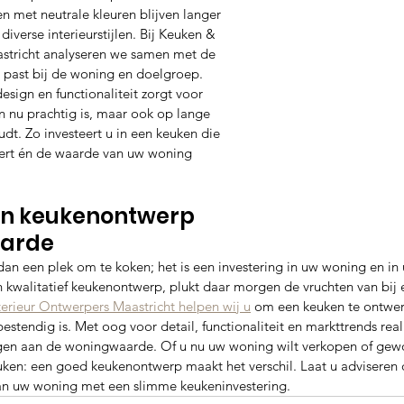
n met neutrale kleuren blijven langer 
 diverse interieurstijlen. Bij Keuken & 
astricht analyseren we samen met de 
te past bij de woning en doelgroep. 
esign en functionaliteit zorgt voor 
n nu prachtig is, maar ook op lange 
dt. Zo investeert u in een keuken die 
tert én de waarde van uw woning 
an keukenontwerp 
arde
an een plek om te koken; het is een investering in uw woning en in u
n kwalitatief keukenontwerp, plukt daar morgen de vruchten van bij 
terieur Ontwerpers Maastricht helpen wij u
 om een keuken te ontwer
estendig is. Met oog voor detail, functionaliteit en markttrends rea
agen aan de woningwaarde. Of u nu uw woning wilt verkopen of gewo
uken: een goed keukenontwerp maakt het verschil. Laat u adviseren d
n uw woning met een slimme keukeninvestering.