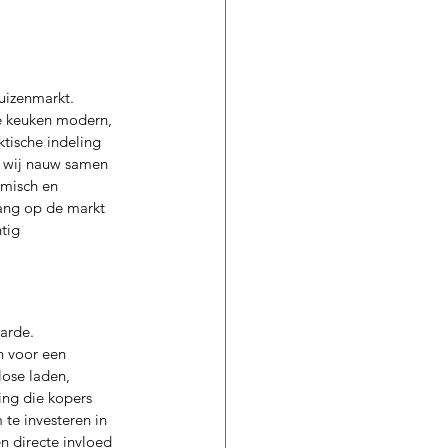
izenmarkt. 
de keuken modern, 
tische indeling 
n wij nauw samen 
omisch en 
lang op de markt 
tig 
arde. 
n voor een 
lose laden, 
ing die kopers 
te investeren in 
n directe invloed 