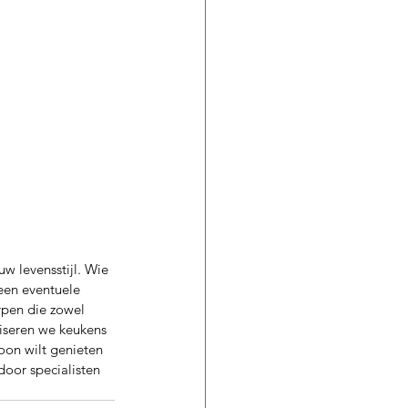
w levensstijl. Wie 
een eventuele 
pen die zowel 
liseren we keukens 
on wilt genieten 
oor specialisten 