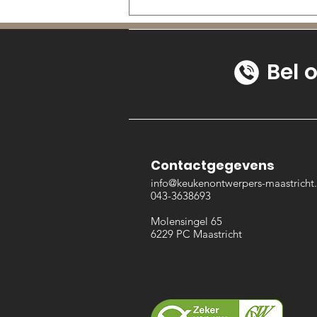
Bel 
Van schets tot realisatie:
Contactgegevens
hoe we uw
info@keukenontwerpers-maastricht.
droominterieur
043-3638693
ontwerpen
​Molensingel 65
6229 PC Maastricht