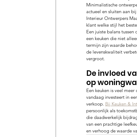
Minimalistische ontwerpe
actueel en sluiten aan bij
Interieur Ontwerpers Ma
klant welke stijl het bes
Een juiste balans tussen d
een keuken die niet allee
termijn zijn waarde behou
de levenskwaliteit verbe
vergroot.
De invloed v
op woningwa
Een keuken is veel meer d
vandaag investeert in ee
verkoop. 
Bij Keuken & In
persoonlijk als toekomstb
die daadwerkelijk bijdr
van een prachtige leefke
en verhoog de waarde va