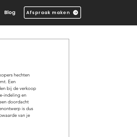
Blog
Afspraak maken
kopers hechten 
mt. Een 
en bij de verkoop 
e-indeling en 
een doordacht 
enontwerp is dus 
opwaarde van je 